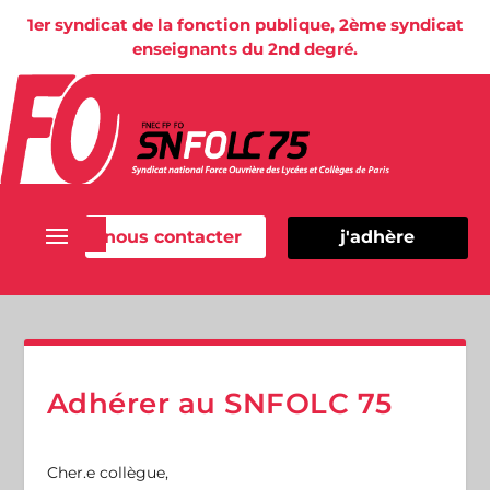
1er syndicat de la fonction publique, 2ème syndicat
enseignants du 2nd degré.
nous contacter
j'adhère
Adhérer au SNFOLC 75
Cher.e collègue,