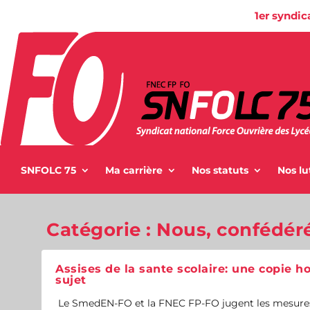
1er syndic
SNFOLC 75
Ma carrière
Nos statuts
Nos lu
Catégorie :
Nous, confédér
Assises de la sante scolaire: une copie h
sujet
Le SmedEN-FO et la FNEC FP-FO jugent les mesure