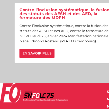
Contre l’inclusion systématique, la fusio
des statuts des AESH et des AED, la
fermeture des MDPH
Contre l’inclusion systématique, contre la fusion des
statuts des AESH et des AED, contre la fermeture de
MDPH Jeudi 25 janvier 2024 Manifestation nationale
place Edmond Rostand (RER B Luxembourg)....
EN SAVOIR PLUS
S
M
N