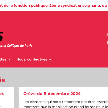
at de la fonction publique, 2ème syndicat enseignants du
ttes
Nous, confédérés
és
ors
Grève du 5 décembre 2024
Les éléments qui nous remontent des établissem
s
montrent que la mobilisation prend forme pour le