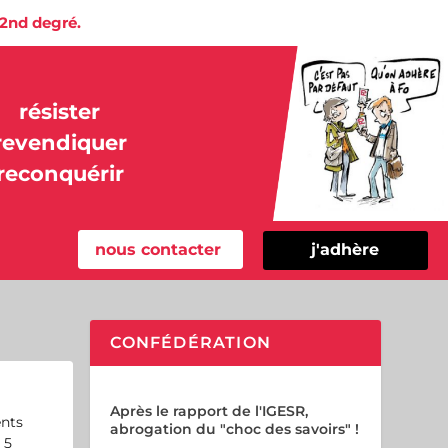
 2nd degré.
résister
revendiquer
reconquérir
nous contacter
j'adhère
CONFÉDÉRATION
Après le rapport de l'IGESR,
ents
abrogation du "choc des savoirs" !
 5