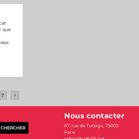
cat
r que
nées
7
Nous contacter
67, rue de Turbigo,
75003
Paris
snfolc@udfo75.net