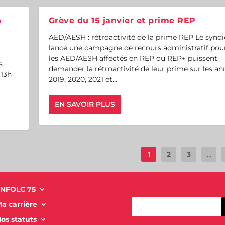
n
Grève du 15 janvier et prime REP
AED/AESH : rétroactivité de la prime REP Le syndi
lance une campagne de recours administratif pou
les AED/AESH affectés en REP ou REP+ puissent
s
demander la rétroactivité de leur prime sur les an
 13h
2019, 2020, 2021 et...
EN SAVOIR PLUS
1
2
3
...
NFOLC 75
a carrière
os statuts