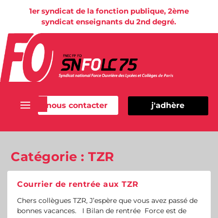
1er syndicat de la fonction publique, 2ème
syndicat enseignants du 2nd degré.
nous contacter
j'adhère
Catégorie :
TZR
Courrier de rentrée aux TZR
Chers collègues TZR, J’espère que vous avez passé de
bonnes vacances. I Bilan de rentrée Force est de