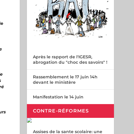
le
a
Après le rapport de l'IGESR,
abrogation du "choc des savoirs" !
le
Rassemblement le 17 juin 14h
s
devant le ministère
ré
Manifestation le 14 juin
CONTRE-RÉFORMES
urs
Assises de la sante scolaire: une