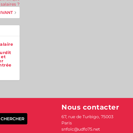
salaires ?
IVANT
alaire
urdit
 et
er
ntrée
Nous contacter
67, rue de Turbigo,
75003
Paris
snfolc@udfo75.net