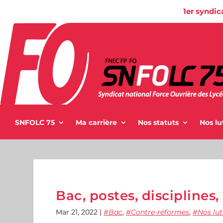
1er syndic
SNFOLC 75
Ma carrière
Nos statuts
Nos lu
Bac, postes, disciplines, s
Mar 21, 2022
|
Bac
,
Contre-réformes
,
Nos lut