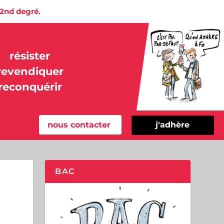
 2nd degré.
résister
revendiquer
reconquérir
nous contacter
j'adhère
BAC