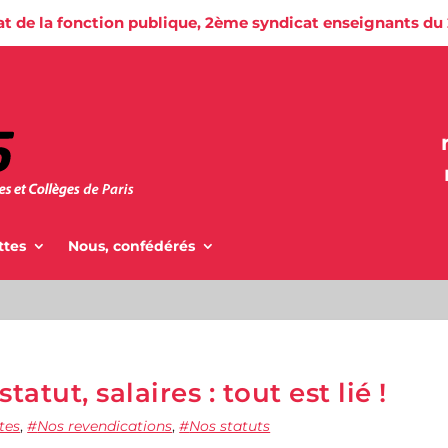
at de la fonction publique, 2ème syndicat enseignants du
ttes
Nous, confédérés
tatut, salaires : tout est lié !
tes
,
Nos revendications
,
Nos statuts