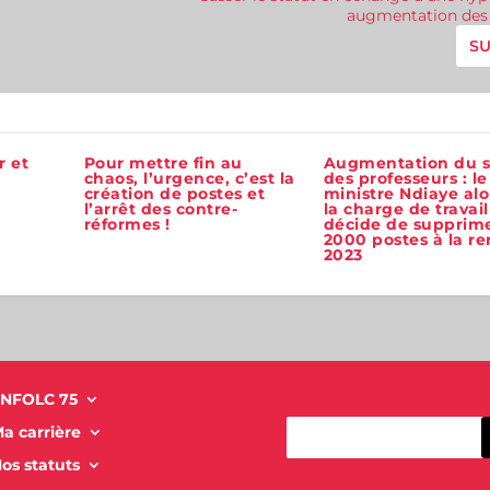
augmentation des 
SU
r et
Pour mettre fin au
Augmentation du s
chaos, l’urgence, c’est la
des professeurs : le
création de postes et
ministre Ndiaye alo
l’arrêt des contre-
la charge de travail
réformes !
décide de supprim
2000 postes à la re
2023
NFOLC 75
a carrière
os statuts