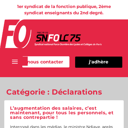
1er syndicat de la fonction publique, 2ème
syndicat enseignants du 2nd degré.
nous contacter
j'adhère
Catégorie :
Déclarations
L’augmentation des salaires, c’est
maintenant, pour tous les personnels, et
sans contrepartie !
Interrogé dans les médias, le ministre Ndiaye, après