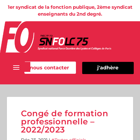
1er syndicat de la fonction publique, 2ème syndicat
enseignants du 2nd degré.
nous contacter
j'adhère
Congé de formation
professionnelle –
2022/2023