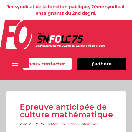
1er syndicat de la fonction publique, 2ème syndicat
enseignants du 2nd degré.
nous contacter
j'adhère
Epreuve anticipée de
culture mathématique
Avr 27, 2025
|
Bac
,
Contre-réformes