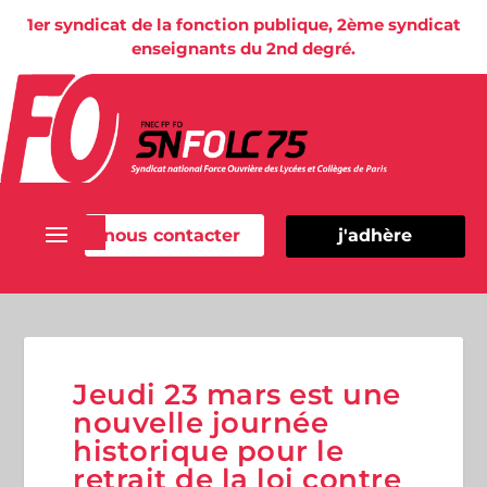
1er syndicat de la fonction publique, 2ème syndicat
enseignants du 2nd degré.
nous contacter
j'adhère
Jeudi 23 mars est une
nouvelle journée
historique pour le
retrait de la loi contre