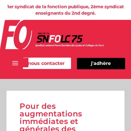
1er syndicat de la fonction publique, 2ème syndicat
enseignants du 2nd degré.
nous contacter
j'adhère
Pour des
augmentations
immédiates et
générales des