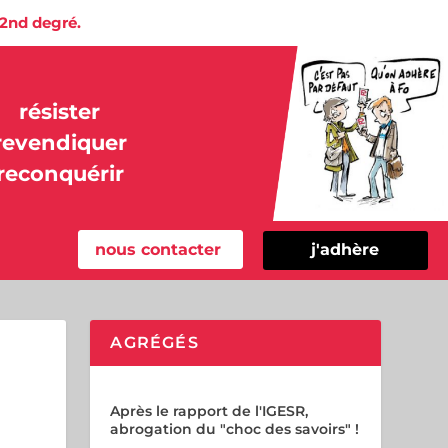
 2nd degré.
résister
revendiquer
reconquérir
nous contacter
j'adhère
AGRÉGÉS
t
Après le rapport de l'IGESR,
abrogation du "choc des savoirs" !