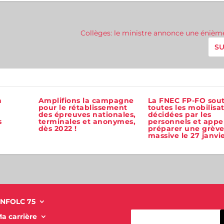
Collèges: le ministre annonce une éniè
SU
n
Amplifions la campagne
La FNEC FP-FO sout
pour le rétablissement
toutes les mobilisa
des épreuves nationales,
décidées par les
s
terminales et anonymes,
personnels et appel
dès 2022 !
préparer une grèv
massive le 27 janvi
NFOLC 75
a carrière