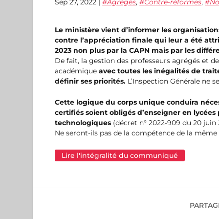
Sep 27, 2022
|
Agrégés
,
Contre-réformes
,
No
Le ministère vient d’informer les organisatio
contre l’appréciation finale qui leur a été at
2023 non plus par la CAPN mais par les diffé
De fait, la gestion des professeurs agrégés et d
académique
avec toutes les inégalités de tra
définir ses priorités.
L’Inspection Générale ne s
Cette logique du corps unique conduira néces
certifiés soient obligés d’enseigner en lycées
technologiques
(décret n° 2022-909 du 20 juin 
Ne seront-ils pas de la compétence de la même
Lire l'intégralité du communiqué
PARTAG