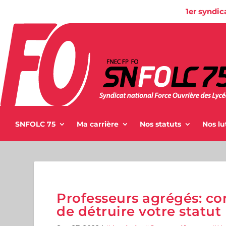
1er syndic
SNFOLC 75
Ma carrière
Nos statuts
Nos lu
Professeurs agrégés: c
de détruire votre statut