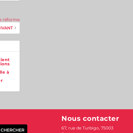
me réforme
IVANT
ient
tions
le à
e
er
Nous contacter
67, rue de Turbigo,
75003